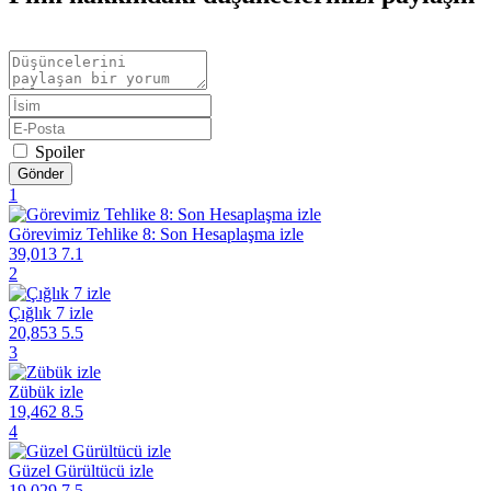
Spoiler
Gönder
1
Görevimiz Tehlike 8: Son Hesaplaşma izle
39,013
7.1
2
Çığlık 7 izle
20,853
5.5
3
Zübük izle
19,462
8.5
4
Güzel Gürültücü izle
19,029
7.5