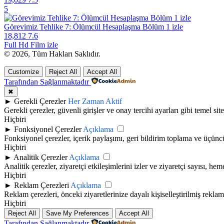
5
Görevimiz Tehlike 7: Ölümcül Hesaplaşma Bölüm 1 izle
18,812
7.6
Full Hd Film izle
© 2026, Tüm Hakları Saklıdır.
Customize
Reject All
Accept All
Tarafından Sağlanmaktadır
✖
►
Gerekli Çerezler
Her Zaman Aktif
Gerekli çerezler, güvenli girişler ve onay tercihi ayarları gibi temel site 
Hiçbiri
►
Fonksiyonel Çerezler
Açıklama
Fonksiyonel çerezler, içerik paylaşımı, geri bildirim toplama ve üçüncü t
Hiçbiri
►
Analitik Çerezler
Açıklama
Analitik çerezler, ziyaretçi etkileşimlerini izler ve ziyaretçi sayısı, h
Hiçbiri
►
Reklam Çerezleri
Açıklama
Reklam çerezleri, önceki ziyaretlerinize dayalı kişiselleştirilmiş rekla
Hiçbiri
Reject All
Save My Preferences
Accept All
Tarafından Sağlanmaktadır