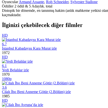
Oyuncular
Armand Assante
,
Rob Schneider
,
Sylvester Stallone
Ödüller
2 ödül & 5 Adaylık. total
Distopik bir dönemde, en tanınmış hakim (anlık mahkeme yetkisi olan 
kaçmaktadır.
İlginizi çekebilecek diğer filmler
HD
6.7
İstanbul Kabadayısı Kara Murat izle
1972
HD
6.1
Yedi Belalılar izle
1970
1080p
3.6
Cilalı İbo Beni Anneme Götür (2.Bölüm) izle
1985
HD