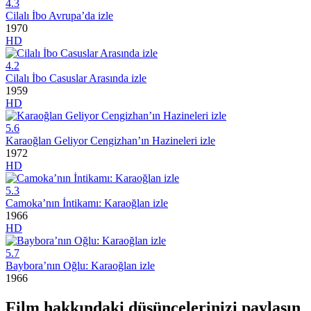
4.3
Cilalı İbo Avrupa’da izle
1970
HD
4.2
Cilalı İbo Casuslar Arasında izle
1959
HD
5.6
Karaoğlan Geliyor Cengizhan’ın Hazineleri izle
1972
HD
5.3
Camoka’nın İntikamı: Karaoğlan izle
1966
HD
5.7
Baybora’nın Oğlu: Karaoğlan izle
1966
Film hakkındaki düşüncelerinizi paylaşın