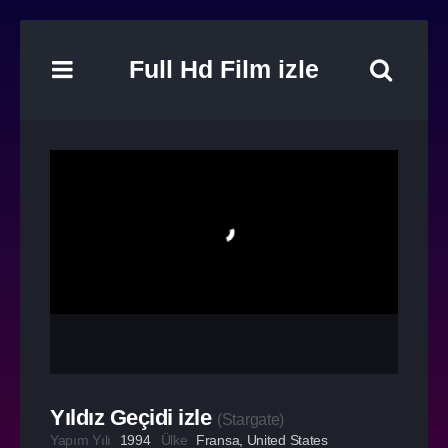
Full Hd Film izle
Yıldız Geçidi izle
(
Stargate
)
Yapım Yılı
1994
Ülke
Fransa
,
United States