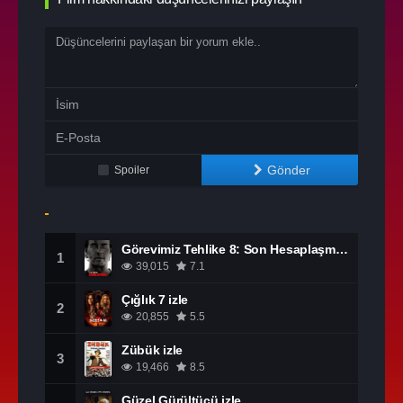
Gönder
Spoiler
Görevimiz Tehlike 8: Son Hesaplaşma izle
1
39,015
7.1
Çığlık 7 izle
2
20,855
5.5
Zübük izle
3
19,466
8.5
Güzel Gürültücü izle