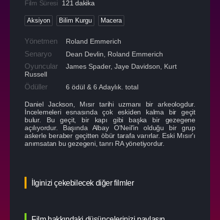
Film Süresi
121 dakika
Aksiyon
Bilim Kurgu
Macera
Yönetmen
Roland Emmerich
Senaryo
Dean Devlin, Roland Emmerich
Oyuncular
James Spader
,
Jaye Davidson
,
Kurt
Russell
Ödüller
6 ödül & 6 Adaylık. total
Daniel Jackson, Mısır tarihi uzmanı bir arkeologdur.
İncelemeleri esnasında çok eskiden kalma bir geçit
bulur. Bu geçit, bir kapı gibi başka bir gezegene
açılıyordur. Başında Albay O'Neil'in olduğu bir grup
askerle beraber geçitten öbür tarafa varırlar. Eski Mısır'ı
anımsatan bu gezegeni, tanrı RA yönetiyordur.
İlginizi çekebilecek diğer filmler
Film hakkındaki düşüncelerinizi paylaşın