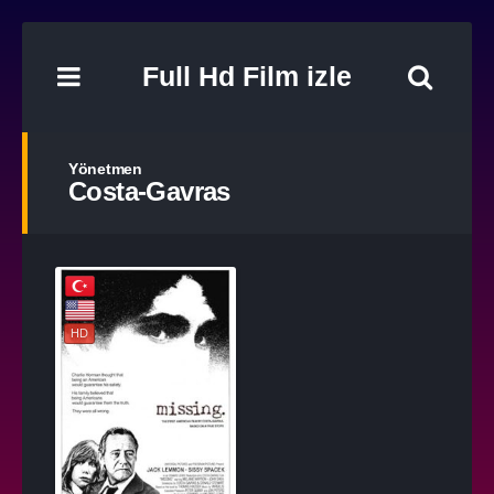
Full Hd Film izle
Yönetmen
Costa-Gavras
HD