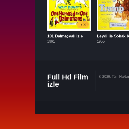
7.3
101 Dalmaçyalı izle
1961
1955
Full Hd Film
© 2026, Tüm Hakları
izle