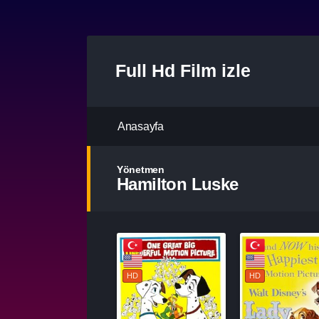
Full Hd Film izle
Anasayfa
Yönetmen
Hamilton Luske
HD
HD