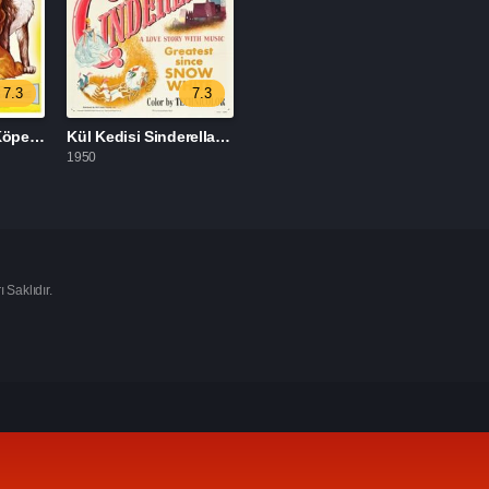
7.3
7.3
Leydi ile Sokak Köpeği izle
Kül Kedisi Sinderella izle
1950
 Saklıdır.