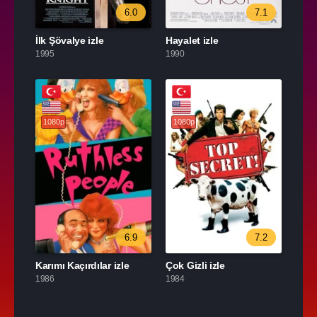
6.0
7.1
İlk Şövalye izle
Hayalet izle
1995
1990
1080p
1080p
6.9
7.2
Karımı Kaçırdılar izle
Çok Gizli izle
1986
1984