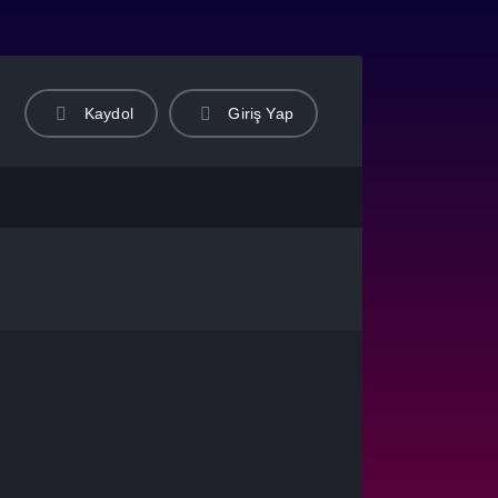
Kaydol
Giriş Yap