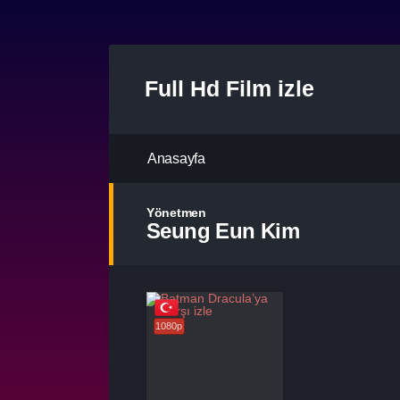
Full Hd Film izle
Anasayfa
Yönetmen
Seung Eun Kim
1080p