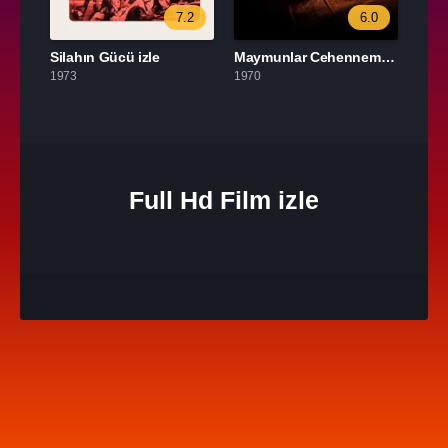
7.2
6.0
Silahın Gücü izle
Maymunlar Cehennemi 2 izle
1973
1970
Full Hd Film izle