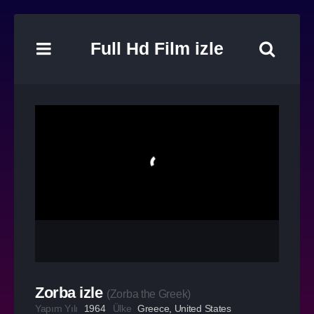
Full Hd Film izle
Zorba izle
(
Zorba the Greek
)
Yapım Yılı
1964
Ülke
Greece
,
United States