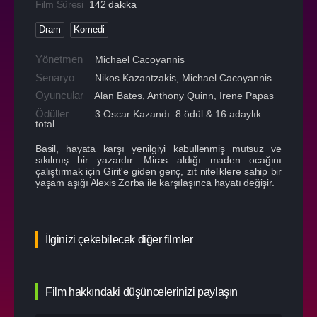
Film Süresi
142 dakika
Dram
Komedi
Yönetmen
Michael Cacoyannis
Senaryo
Nikos Kazantzakis, Michael Cacoyannis
Oyuncular
Alan Bates
,
Anthony Quinn
,
Irene Papas
Ödüller
3 Oscar Kazandı. 8 ödül & 16 adaylık.
total
Basil, hayata karşı yenilgiyi kabullenmiş mutsuz ve
sıkılmış bir yazardır. Miras aldığı maden ocağını
çalıştırmak için Girit'e giden genç, zıt niteliklere sahip bir
yaşam aşığı Alexis Zorba ile karşılaşınca hayatı değişir.
İlginizi çekebilecek diğer filmler
Film hakkındaki düşüncelerinizi paylaşın