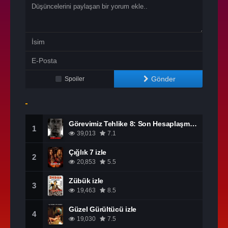
Gönder
Spoiler
Görevimiz Tehlike 8: Son Hesaplaşma izle
1
39,013
7.1
Çığlık 7 izle
2
20,853
5.5
Zübük izle
3
19,463
8.5
Güzel Gürültücü izle
4
19,030
7.5