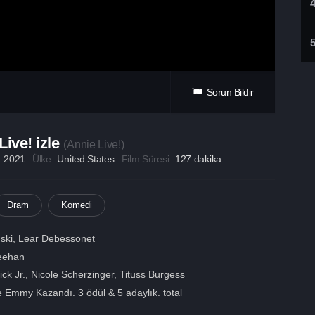
Sorun Bildir
Live! izle
(
Annie Live!
)
ı
2021
Ülke
United States
Film Süresi
127 dakika
Dram
Komedi
ski
,
Lear Debessonet
eehan
ck Jr.
,
Nicole Scherzinger
,
Tituss Burgess
 Emmy Kazandı. 3 ödül & 5 adaylık. total