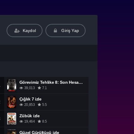
Kaydol
Giriş Yap
Görevimiz Tehlike 8: Son Hesaplaşma izle
1
39,013
7.1
Çığlık 7 izle
2
20,853
5.5
Zübük izle
3
19,464
8.5
Güzel Gürültücü izle