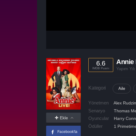
Annie 
6.6
Yapım Yıl
IMDB Puanı
Kategori
Aile
Yönetmen
Alex Rudzin
Senaryo
Thomas M
Ekle
Oyuncular
Harry Conni
Ödüller
1 Primetime
Facebook'ta