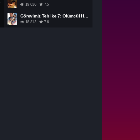
4
19,030
7.5
Görevimiz Tehlike 7: Ölümcül Hesaplaşma Bölüm 1 izle
5
18,813
7.6