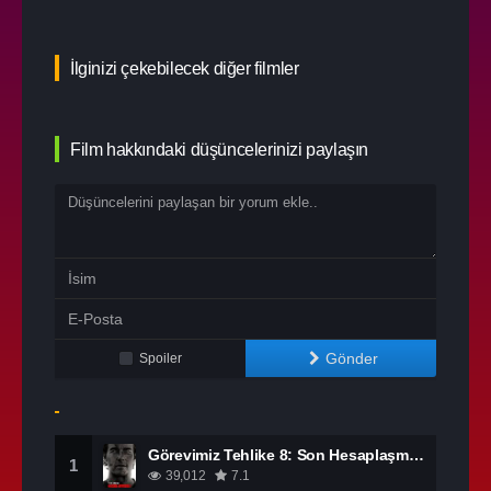
İlginizi çekebilecek diğer filmler
Film hakkındaki düşüncelerinizi paylaşın
Gönder
Spoiler
Görevimiz Tehlike 8: Son Hesaplaşma izle
1
39,012
7.1