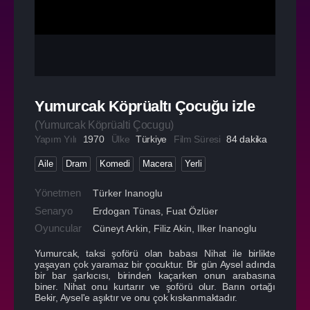
Yumurcak Köprüaltı Çocuğu izle
(
Yumurcak Köprüalti Çocugu
)
Yapım Yılı
1970
Ülke
Türkiye
Film Süresi
84 dakika
Aile
Dram
Komedi
Macera
Yerli
Yönetmen
Türker Inanoglu
Senaryo
Erdogan Tünas, Fuat Özlüer
Oyuncular
Cüneyt Arkin
,
Filiz Akin
,
Ilker Inanoglu
Yumurcak, taksi şoförü olan babası Nihat ile birlikte
yaşayan çok yaramaz bir çocuktur. Bir gün Aysel adında
bir bar şarkıcısı, birinden kaçarken onun arabasına
biner. Nihat onu kurtarır ve şoförü olur. Barın ortağı
Bekir, Aysel'e aşıktır ve onu çok kıskanmaktadır.