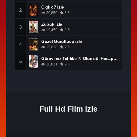
Çığlık 7 izle
2
20,850
5.5
Zübük izle
3
19,459
8.5
Güzel Gürültücü izle
4
19,028
7.5
Görevimiz Tehlike 7: Ölümcül Hesaplaşma Bölüm 1 izle
5
18,811
7.6
Full Hd Film izle