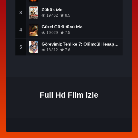
Zübük izle
3
19,462
8.5
Güzel Gürültücü izle
4
19,029
7.5
Görevimiz Tehlike 7: Ölümcül Hesaplaşma Bölüm 1 izle
5
18,812
7.6
Full Hd Film izle