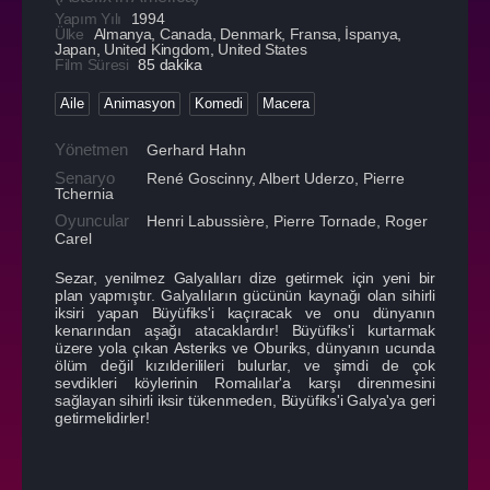
Yapım Yılı
1994
Ülke
Almanya
,
Canada
,
Denmark
,
Fransa
,
İspanya
,
Japan
,
United Kingdom
,
United States
Film Süresi
85 dakika
Aile
Animasyon
Komedi
Macera
Yönetmen
Gerhard Hahn
Senaryo
René Goscinny, Albert Uderzo, Pierre
Tchernia
Oyuncular
Henri Labussière
,
Pierre Tornade
,
Roger
Carel
Sezar, yenilmez Galyalıları dize getirmek için yeni bir
plan yapmıştır. Galyalıların gücünün kaynağı olan sihirli
iksiri yapan Büyüfiks'i kaçıracak ve onu dünyanın
kenarından aşağı atacaklardır! Büyüfiks'i kurtarmak
üzere yola çıkan Asteriks ve Oburiks, dünyanın ucunda
ölüm değil kızılderilileri bulurlar, ve şimdi de çok
sevdikleri köylerinin Romalılar'a karşı direnmesini
sağlayan sihirli iksir tükenmeden, Büyüfiks'i Galya'ya geri
getirmelidirler!