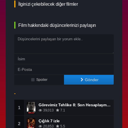
İlginizi çekebilecek diğer filmler
Film hakkındaki düşüncelerinizi paylaşın
Gönder
Spoiler
Görevimiz Tehlike 8: Son Hesaplaşma izle
1
39,013
7.1
Çığlık 7 izle
2
20,853
5.5