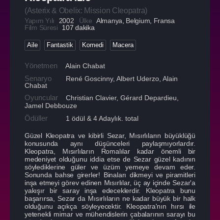
(
Asterix & Obelix: Mission Cleopatra
)
Yapım Yılı
2002
Ülke
Almanya
,
Belgium
,
Fransa
Film Süresi
107 dakika
Aile
Fantastik
Komedi
Macera
Yönetmen
Alain Chabat
Senaryo
René Goscinny, Albert Uderzo, Alain
Chabat
Oyuncular
Christian Clavier
,
Gérard Depardieu
,
Jamel Debbouze
Ödüller
1 ödül & 4 Adaylık. total
Güzel Kleopatra ve kibirli Sezar, Mısırlıların büyüklüğü
konusunda aynı düşünceleri paylaşmıyorlardır.
Kleopatra, Mısırlıların Romalılar kadar önemli bir
medeniyet olduğunu iddia etse de Sezar güzel kadının
söylediklerine güler ve üzüm yemeye devam eder.
Sonunda bahse girerler! Binaları dikmeyi ve piramitleri
inşa etmeyi görev edinen Mısırlılar, üç ay içinde Sezar'a
yakışır bir saray inşa edeceklerdir. Kleopatra bunu
başarırsa, Sezar da Mısırlıların ne kadar büyük bir halk
olduğunu açıkça söyleyecektir. Kleopatra'nın hırsı ile
yetenekli mimar ve mühendislerin çabalarının sarayı bu