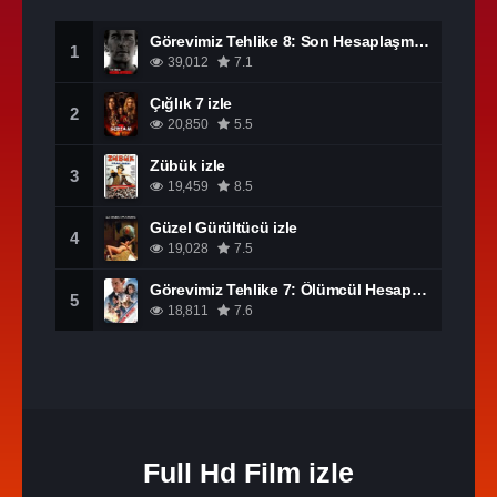
Görevimiz Tehlike 8: Son Hesaplaşma izle
1
39,012
7.1
Çığlık 7 izle
2
20,850
5.5
Zübük izle
3
19,459
8.5
Güzel Gürültücü izle
4
19,028
7.5
Görevimiz Tehlike 7: Ölümcül Hesaplaşma Bölüm 1 izle
5
18,811
7.6
Full Hd Film izle