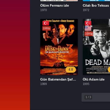
Ölüm Fermanı izle
1970
1972
1080p
1080p
4.8
Gün Batımından Şafağa 3: The Hangman’s Daughter izle
Ölü Adam izle
1999
1995
1
/
3