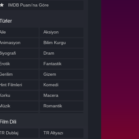
IMDB Puanı'na Göre
Türler
Aile
Aksiyon
Animasyon
Bilim Kurgu
Biyografi
Dram
Erotik
Fantastik
Gerilim
Gizem
Hint Filmleri
Komedi
Korku
Macera
Müzik
Romantik
Savaş
Spor
Film Dili
Suç
Tarih
TR Dublaj
TR Altyazı
Western
Yerli