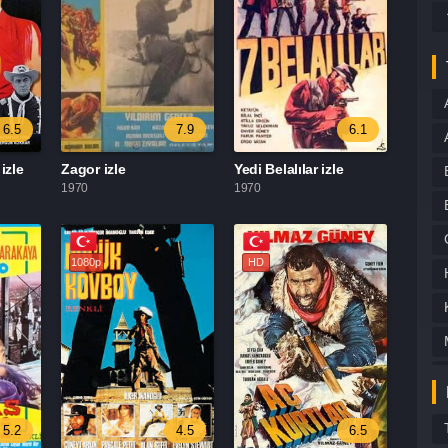
6.5
7.9
6.1
izle
Zagor izle
Yedi Belalılar izle
1970
1970
1080p
HD
5.2
4.5
6.5