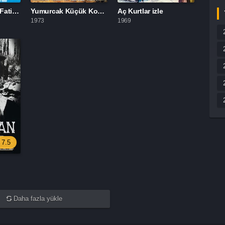
Cilalı İbo Teksas Fatihi izle
Yumurcak Küçük Kovboy izle
Aç Kurtlar izle
1973
1969
7.5
Daha fazla yükle