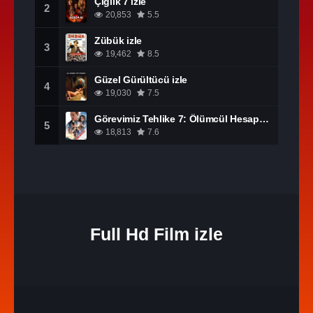
Çığlık 7 izle
2
20,853
5.5
Zübük izle
3
19,462
8.5
Güzel Gürültücü izle
4
19,030
7.5
Görevimiz Tehlike 7: Ölümcül Hesaplaşma Bölüm 1 izle
5
18,813
7.6
Full Hd Film izle