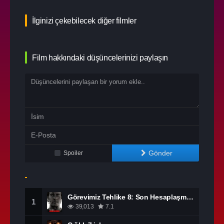
İlginizi çekebilecek diğer filmler
Film hakkındaki düşüncelerinizi paylaşın
Gönder
Spoiler
Görevimiz Tehlike 8: Son Hesaplaşma izle
1
39,013
7.1