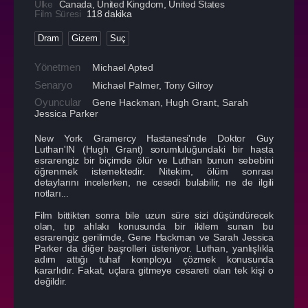
Ülke
Canada
,
United Kingdom
,
United States
Film Süresi
118 dakika
Dram
Gizem
Suç
Yönetmen
Michael Apted
Senaryo
Michael Palmer, Tony Gilroy
Oyuncular
Gene Hackman
,
Hugh Grant
,
Sarah
Jessica Parker
New York Gramercy Hastanesi'nde Doktor Guy
Luthan'IN (Hugh Grant) sorumluluğundaki bir hasta
esrarengiz bir biçimde ölür ve Luthan bunun sebebini
öğrenmek istemektedir. Nitekim, ölüm sonrası
detaylarını incelerken, ne cesedi bulabilir, ne de ilgili
notları...
Film bittikten sonra bile uzun süre sizi düşündürecek
olan, tıp ahlakı konusunda bir ikilem sunan bu
esrarengiz gerilimde, Gene Hackman ve Sarah Jessica
Parker da diğer başrolleri üsteniyor. Luthan, yanlışlıkla
adım attığı tuhaf komployu çözmek konusunda
kararlıdır. Fakat, uçlara gitmeye cesareti olan tek kişi o
değildir.