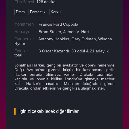
Film Süresi
128 dakika
Dram
Fantastik
Korku
Yönetmen
Francis Ford Coppola
Senaryo
Bram Stoker, James V. Hart
Oyuncular
Anthony Hopkins
,
Gary Oldman
,
Winona
Ryder
Ödüller
3 Oscar Kazandı. 30 ödül & 21 adaylık.
total
Jonathan Harker, genç bir avukattır ve görevi nedeniyle
Doğu Avrupa'nın gizemli küçük bir kasabasına gelir.
Harker burada ölümsüz vampir Drakula tarafından
kaçırılır ve onunla birlikte Londra'ya gitmeye mecbur
kalır. Harker'ın nişanlısı Mina'nın fotoğrafını gören
Drakula, ondan etkilenir ve genç kıza ulaşmak ister.
İlginizi çekebilecek diğer filmler