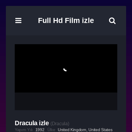
Full Hd Film izle
Dracula izle
(
Dracula
)
Yapım Yılı
1992
Ülke
United Kingdom
,
United States