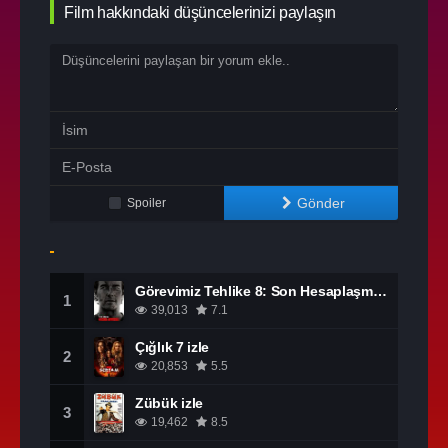
Film hakkındaki düşüncelerinizi paylaşın
Gönder
Spoiler
Görevimiz Tehlike 8: Son Hesaplaşma izle
1
39,013
7.1
Çığlık 7 izle
2
20,853
5.5
Zübük izle
3
19,462
8.5