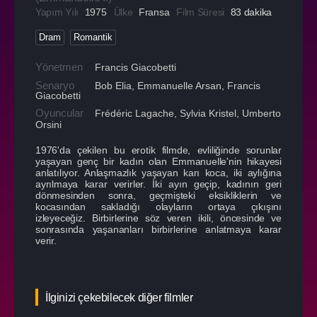
Yapım Yılı
1975
Ülke
Fransa
Film Süresi
83 dakika
Dram
Romantik
Yönetmen
Francis Giacobetti
Senaryo
Bob Elia, Emmanuelle Arsan, Francis
Giacobetti
Oyuncular
Frédéric Lagache
,
Sylvia Kristel
,
Umberto
Orsini
1976'da çekilen bu erotik filmde, evliliğinde sorunlar
yaşayan genç bir kadın olan Emmanuelle'nin hikayesi
anlatılıyor. Anlaşmazlık yaşayan karı koca, iki aylığına
ayrılmaya karar verirler. İki ayın geçip, kadının geri
dönmesinden sonra, geçmişteki eksikliklerin ve
kocasından sakladığı olayların ortaya çıkışını
izleyeceğiz. Birbirlerine söz veren ikili, öncesinde ve
sonrasında yaşananları birbirlerine anlatmaya karar
verir.
İlginizi çekebilecek diğer filmler