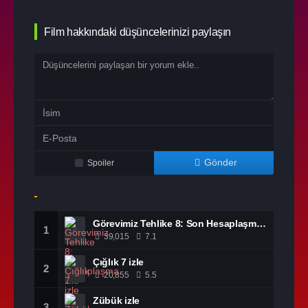
Film hakkındaki düşüncelerinizi paylaşın
Gönder
Spoiler
Görevimiz Tehlike 8: Son Hesaplaşma izle
1
39,015
7.1
Çığlık 7 izle
2
20,855
5.5
Zübük izle
3