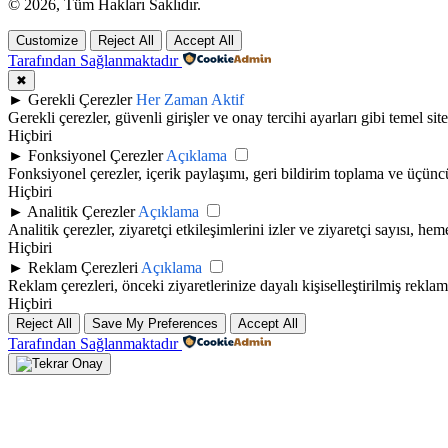
© 2026, Tüm Hakları Saklıdır.
Customize
Reject All
Accept All
Tarafından Sağlanmaktadır
✖
►
Gerekli Çerezler
Her Zaman Aktif
Gerekli çerezler, güvenli girişler ve onay tercihi ayarları gibi temel site 
Hiçbiri
►
Fonksiyonel Çerezler
Açıklama
Fonksiyonel çerezler, içerik paylaşımı, geri bildirim toplama ve üçüncü t
Hiçbiri
►
Analitik Çerezler
Açıklama
Analitik çerezler, ziyaretçi etkileşimlerini izler ve ziyaretçi sayısı, h
Hiçbiri
►
Reklam Çerezleri
Açıklama
Reklam çerezleri, önceki ziyaretlerinize dayalı kişiselleştirilmiş rekla
Hiçbiri
Reject All
Save My Preferences
Accept All
Tarafından Sağlanmaktadır