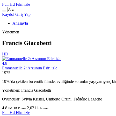
Full Hd Film izle
Kaydol
Giriş Yap
Anasayfa
Yönetmen
Francis Giacobetti
HD
4.8
Emmanuelle 2: Arzunun Esiri izle
1975
1976'da çekilen bu erotik filmde, evliliğinde sorunlar yaşayan genç bi
Yönetmen:
Francis Giacobetti
Oyuncular:
Sylvia Kristel, Umberto Orsini, Frédéric Lagache
4.8
2,021
IMDB Puanı
İzlenme
Full Hd Film izle