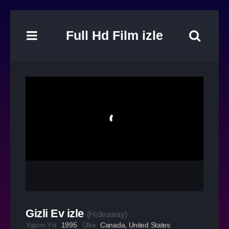
Full Hd Film izle
Gizli Ev izle
(
Hideaway
)
Yapım Yılı
1995
Ülke
Canada
,
United States