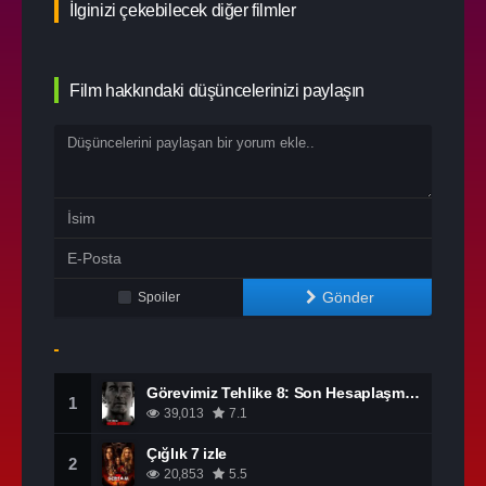
İlginizi çekebilecek diğer filmler
Film hakkındaki düşüncelerinizi paylaşın
Gönder
Spoiler
Görevimiz Tehlike 8: Son Hesaplaşma izle
1
39,013
7.1
Çığlık 7 izle
2
20,853
5.5