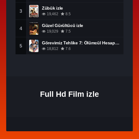
Zübük izle
3
19,462
8.5
Güzel Gürültücü izle
4
19,029
7.5
Görevimiz Tehlike 7: Ölümcül Hesaplaşma Bölüm 1 izle
5
18,812
7.6
Full Hd Film izle