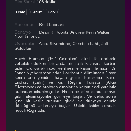
Film Süresi
106 dakika
Dram
Gerilim
Korku
Yönetmen
Brett Leonard
Senaryo
Dean R. Koontz, Andrew Kevin Walker,
Neal Jimenez
Oyuncular
Alicia Silverstone
,
Christine Lahti
,
Jeff
Goldblum
Hatch Harrison (Jeff Goldblum) ailesi ile arabada
yolculuk ederken, bir anda bir trafik kazasına kurban
gider. Ölü olarak rapor verilmesine karşın Harrison, Dr.
Jonas Nyebern tarafından Harrisonun ölümünden 2 saat
sonra onu yeniden hayata getirir. Harrisonun karısı
Lindasy (Lahti) ve kızı Regina Harisson (Alicia
Silverstone) da arabada olmalarına karşın ciddi yaralarla
arabadan çıkarılmışdılar. Hatch bir süre sonra cinayet
gibi halüsinasyonlar görmeye başlar. Ve daha sonra
içine bir katilin ruhunun girdiği ve dünyaya onunla
döndüğünü anlamaya başlar. Üstelik katilın sıradaki
hedefi Reginadır.