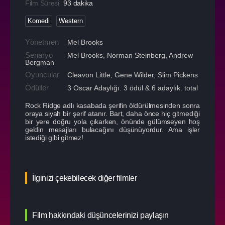
Film Süresi
93 dakika
Komedi
Western
Yönetmen
Mel Brooks
Senaryo
Mel Brooks, Norman Steinberg, Andrew
Bergman
Oyuncular
Cleavon Little
,
Gene Wilder
,
Slim Pickens
Ödüller
3 Oscar Adaylığı. 3 ödül & 6 adaylık. total
Rock Ridge adlı kasabada şerifin öldürülmesinden sonra
oraya siyah bir şerif atanır. Bart, daha önce hiç gitmediği
bir yere doğru yola çıkarken, önünde gülümseyen hoş
geldin mesajları bulacağını düşünüyordur. Ama işler
istediği gibi gitmez!
İlginizi çekebilecek diğer filmler
Film hakkındaki düşüncelerinizi paylaşın