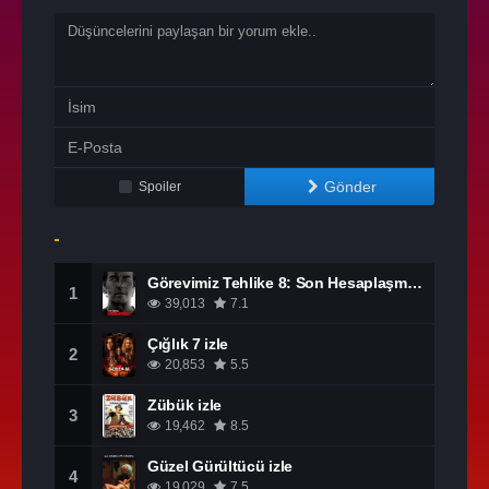
Gönder
Spoiler
Görevimiz Tehlike 8: Son Hesaplaşma izle
1
39,013
7.1
Çığlık 7 izle
2
20,853
5.5
Zübük izle
3
19,462
8.5
Güzel Gürültücü izle
4
19,029
7.5