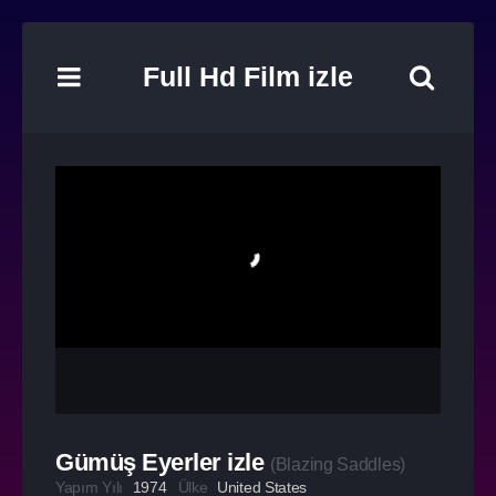
Full Hd Film izle
Gümüş Eyerler izle
(
Blazing Saddles
)
Yapım Yılı
1974
Ülke
United States