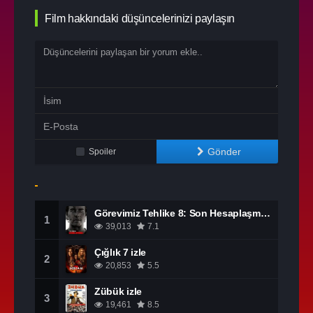
Film hakkındaki düşüncelerinizi paylaşın
Gönder
Spoiler
Görevimiz Tehlike 8: Son Hesaplaşma izle
1
39,013
7.1
Çığlık 7 izle
2
20,853
5.5
Zübük izle
3
19,461
8.5