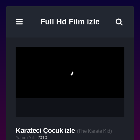
Full Hd Film izle
Karateci Çocuk izle
(
The Karate Kid
)
Yapım Yılı
2010