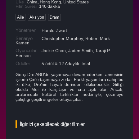
Ülke
China
,
Hong Kong
,
United States
Film Süresi
140 dakika
Aile
Aksiyon
Dram
Yönetmen
Harald Zwart
Senaryo
Christopher Murphey, Robert Mark
Kamen
Oyuncular
Jackie Chan
,
Jaden Smith
,
Taraji P.
Henson
Ödüller
5 ödül & 12 Adaylık. total
Genç Dre ABD'de yaşamaya devam ederken, annesinin
işi onu Çin'e taşınmaya zorlar. Farklı yaşamlara sahip bu
iki ülke, Dre'nin hayatı derinden etkilenecektir. Gittiği
okulda Mei ile karşılaşır ve ona aşık olur. Ancak,
aralarındaki kültürel farklılıklar nedeniyle, çözmeye
çalıştığı çeşitli engeller ortaya çıkar.
İlginizi çekebilecek diğer filmler