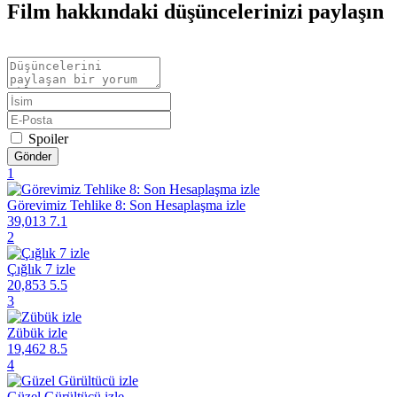
Film hakkındaki düşüncelerinizi paylaşın
Spoiler
Gönder
1
Görevimiz Tehlike 8: Son Hesaplaşma izle
39,013
7.1
2
Çığlık 7 izle
20,853
5.5
3
Zübük izle
19,462
8.5
4
Güzel Gürültücü izle