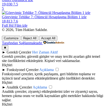
19,030
7.5
5
Görevimiz Tehlike 7: Ölümcül Hesaplaşma Bölüm 1 izle
18,813
7.6
Full Hd Film izle
© 2026, Tüm Hakları Saklıdır.
Customize
Reject All
Accept All
Tarafından Sağlanmaktadır
✖
►
Gerekli Çerezler
Her Zaman Aktif
Gerekli çerezler, güvenli girişler ve onay tercihi ayarları gibi temel
site özelliklerini etkinleştirir. Kişisel veri saklamazlar.
Hiçbiri
►
Fonksiyonel Çerezler
Açıklama
Fonksiyonel çerezler, içerik paylaşımı, geri bildirim toplama ve
üçüncü taraf araçların etkinleştirilmesi gibi özellikleri destekler.
Hiçbiri
►
Analitik Çerezler
Açıklama
Analitik çerezler, ziyaretçi etkileşimlerini izler ve ziyaretçi sayısı,
hemen çıkma oranı ve trafik kaynakları gibi metrikler hakkında bilgi
sağlar.
Hiçbiri