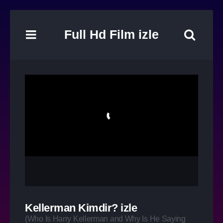
Full Hd Film izle
Kellerman Kimdir? izle
(
Who Is Harry Kellerman and Why Is He Saying