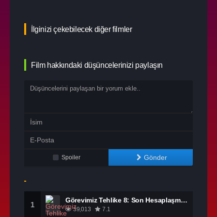
İlginizi çekebilecek diğer filmler
Film hakkındaki düşüncelerinizi paylaşın
Gönder
Spoiler
Görevimiz Tehlike 8: Son Hesaplaşma izle
1
39,013
7.1