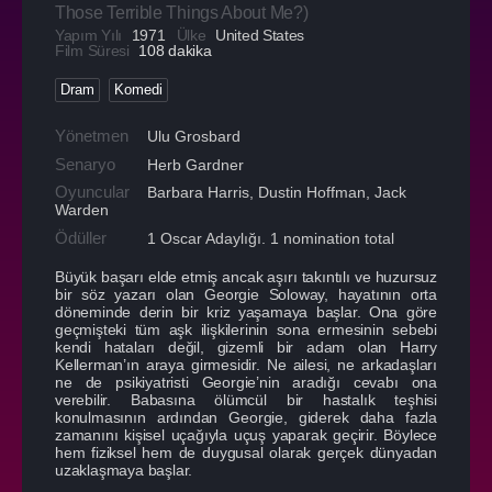
Those Terrible Things About Me?
)
Yapım Yılı
1971
Ülke
United States
Film Süresi
108 dakika
Dram
Komedi
Yönetmen
Ulu Grosbard
Senaryo
Herb Gardner
Oyuncular
Barbara Harris
,
Dustin Hoffman
,
Jack
Warden
Ödüller
1 Oscar Adaylığı. 1 nomination total
Büyük başarı elde etmiş ancak aşırı takıntılı ve huzursuz
bir söz yazarı olan Georgie Soloway, hayatının orta
döneminde derin bir kriz yaşamaya başlar. Ona göre
geçmişteki tüm aşk ilişkilerinin sona ermesinin sebebi
kendi hataları değil, gizemli bir adam olan Harry
Kellerman’ın araya girmesidir. Ne ailesi, ne arkadaşları
ne de psikiyatristi Georgie’nin aradığı cevabı ona
verebilir. Babasına ölümcül bir hastalık teşhisi
konulmasının ardından Georgie, giderek daha fazla
zamanını kişisel uçağıyla uçuş yaparak geçirir. Böylece
hem fiziksel hem de duygusal olarak gerçek dünyadan
uzaklaşmaya başlar.