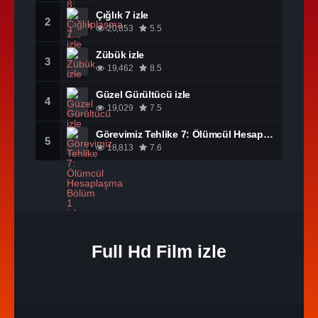
Çığlık 7 izle
2
20,853
5.5
Zübük izle
3
19,462
8.5
Güzel Gürültücü izle
4
19,029
7.5
Görevimiz Tehlike 7: Ölümcül Hesaplaşma Bölüm 1 izle
5
18,813
7.6
Full Hd Film izle