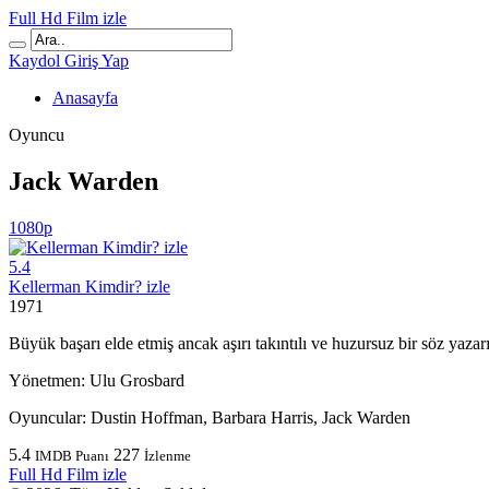
Full Hd Film izle
Kaydol
Giriş Yap
Anasayfa
Oyuncu
Jack Warden
1080p
5.4
Kellerman Kimdir? izle
1971
Büyük başarı elde etmiş ancak aşırı takıntılı ve huzursuz bir söz yaza
Yönetmen:
Ulu Grosbard
Oyuncular:
Dustin Hoffman, Barbara Harris, Jack Warden
5.4
227
IMDB Puanı
İzlenme
Full Hd Film izle