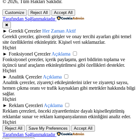
© 2026, Tüm Hakları Saklıdır.
Customize
Reject All
Accept All
Tarafından Sağlanmaktadır
✖
►
Gerekli Çerezler
Her Zaman Aktif
Gerekli çerezler, güvenli girişler ve onay tercihi ayarları gibi temel
site özelliklerini etkinleştirir. Kişisel veri saklamazlar.
Hiçbiri
►
Fonksiyonel Çerezler
Açıklama
Fonksiyonel çerezler, içerik paylaşımı, geri bildirim toplama ve
üçüncü taraf araçların etkinleştirilmesi gibi özellikleri destekler.
Hiçbiri
►
Analitik Çerezler
Açıklama
Analitik çerezler, ziyaretçi etkileşimlerini izler ve ziyaretçi sayısı,
hemen çıkma oranı ve trafik kaynakları gibi metrikler hakkında bilgi
sağlar.
Hiçbiri
►
Reklam Çerezleri
Açıklama
Reklam çerezleri, önceki ziyaretlerinize dayalı kişiselleştirilmiş
reklamlar sunar ve reklam kampanyalarının etkinliğini analiz eder.
Hiçbiri
Reject All
Save My Preferences
Accept All
Tarafından Sağlanmaktadır