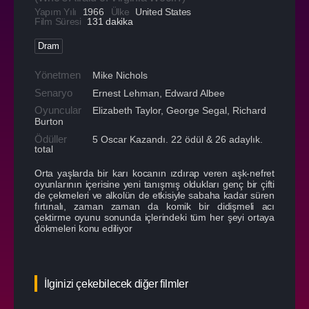
Yapım Yılı
1966
Ülke
United States
Film Süresi
131 dakika
Dram
Yönetmen
Mike Nichols
Senaryo
Ernest Lehman, Edward Albee
Oyuncular
Elizabeth Taylor
,
George Segal
,
Richard
Burton
Ödüller
5 Oscar Kazandı. 22 ödül & 26 adaylık.
total
Orta yaşlarda bir karı kocanın ızdırap veren aşk-nefret
oyunlarının içerisine yeni tanışmış oldukları genç bir çifti
de çekmeleri ve alkolün de etkisiyle sabaha kadar süren
fırtınalı, zaman zaman da komik bir didişmeli acı
çektirme oyunu sonunda içlerindeki tüm her şeyi ortaya
dökmeleri konu ediliyor
İlginizi çekebilecek diğer filmler