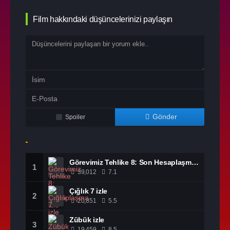
Film hakkındaki düşüncelerinizi paylaşın
Gönder
Spoiler
Görevimiz Tehlike 8: Son Hesaplaşma izle
1
39,012
7.1
Çığlık 7 izle
2
20,851
5.5
Zübük izle
3
19,459
8.5