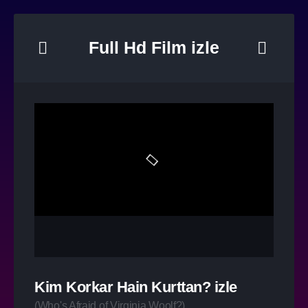
Full Hd Film izle
Kim Korkar Hain Kurttan? izle
(
Who's Afraid of Virginia Woolf?
)