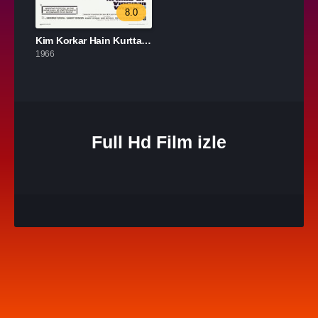
8.0
Kim Korkar Hain Kurttan? izle
1966
Full Hd Film izle