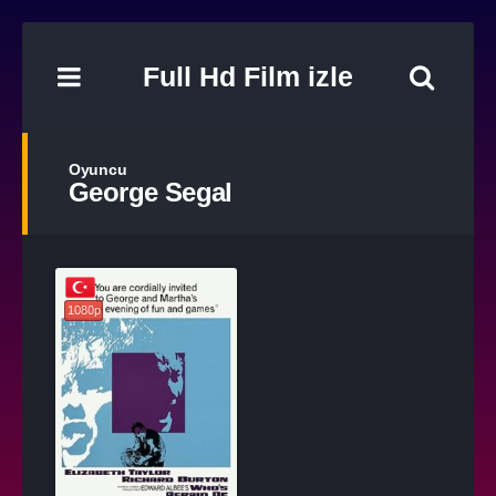
Full Hd Film izle
Oyuncu
George Segal
1080p