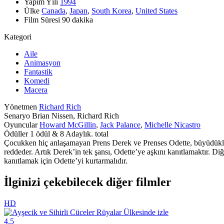
Yapım Yılı
1994
Ülke
Canada
,
Japan
,
South Korea
,
United States
Film Süresi
90 dakika
Kategori
Aile
Animasyon
Fantastik
Komedi
Macera
Yönetmen
Richard Rich
Senaryo
Brian Nissen, Richard Rich
Oyuncular
Howard McGillin
,
Jack Palance
,
Michelle Nicastro
Ödüller
1 ödül & 8 Adaylık. total
Çocukken hiç anlaşamayan Prens Derek ve Prenses Odette, büyüdüklerinde
reddeder. Artık Derek’in tek şansı, Odette’ye aşkını kanıtlamaktır. Diğ
kanıtlamak için Odette’yi kurtarmalıdır.
İlginizi çekebilecek diğer filmler
HD
4.5