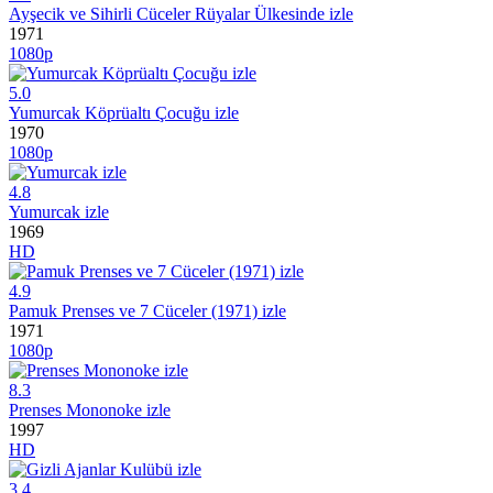
Ayşecik ve Sihirli Cüceler Rüyalar Ülkesinde izle
1971
1080p
5.0
Yumurcak Köprüaltı Çocuğu izle
1970
1080p
4.8
Yumurcak izle
1969
HD
4.9
Pamuk Prenses ve 7 Cüceler (1971) izle
1971
1080p
8.3
Prenses Mononoke izle
1997
HD
3.4