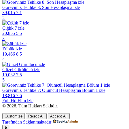
Görevimiz Tehlike 8: Son Hesaplaşma izle
39,015
7.1
2
Çığlık 7 izle
20,855
5.5
3
Zübük izle
19,466
8.5
4
Güzel Gürültücü izle
19,032
7.5
5
Görevimiz Tehlike 7: Ölümcül Hesaplaşma Bölüm 1 izle
18,816
7.6
Full Hd Film izle
© 2026, Tüm Hakları Saklıdır.
Customize
Reject All
Accept All
Tarafından Sağlanmaktadır
✖