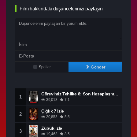
Film hakkındaki düşüncelerinizi paylaşın
Gönder
Spoiler
Görevimiz Tehlike 8: Son Hesaplaşma izle
1
39,013
7.1
Çığlık 7 izle
2
20,853
5.5
Zübük izle
3
19,463
8.5