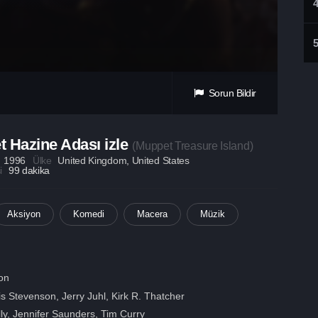
Sorun Bildir
 Hazine Adası izle
(
Muppet Treasure Island
)
ı
1996
Ülke
United Kingdom
,
United States
si
99 dakika
Aksiyon
Komedi
Macera
Müzik
on
s Stevenson, Jerry Juhl, Kirk R. Thatcher
ly
,
Jennifer Saunders
,
Tim Curry