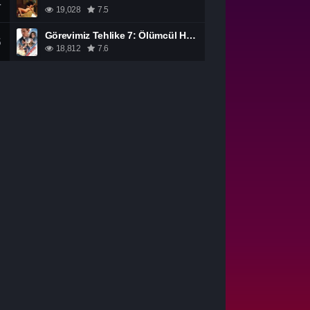
4
19,028
7.5
Görevimiz Tehlike 7: Ölümcül Hesaplaşma Bölüm 1 izle
5
18,812
7.6