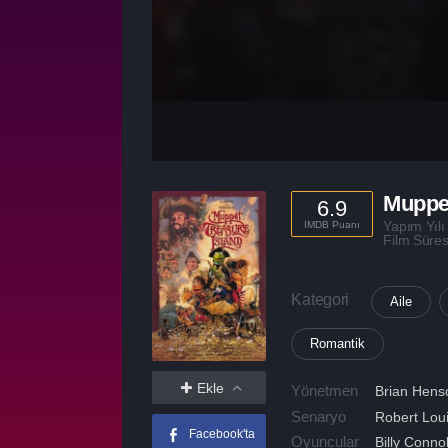
Muppet
6.9
Yapım Yıl
IMDB Puanı
Film Süre
Kategori
Aile
Romantik
Ekle
Yönetmen
Brian Hens
Senaryo
Robert Loui
Facebook'ta
Oyuncular
Billy Connol