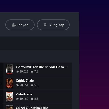
Kaydol
Giriş Yap
Görevimiz Tehlike 8: Son Hesaplaşma izle
1
39,012
7.1
Çığlık 7 izle
2
20,851
5.5
Zübük izle
3
19,460
8.5
Güzel Gürültücü izle