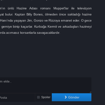
n'ın ünlü Hazine Adası romanı Muppet'lar ile televizyon
yat bulur. Kaptan Billy Bones, ölmeden önce sakladığı hazine
w Hanı'nda yaşayan Jim, Gonzo ve Rizzoya emanet eder. O gece
r gemiye binip kaçarlar. Kurbağa Kermit ve arkadaşları hazineyi
urda acımasız korsanlarla savaşacaklardır.
Gönder
Spoiler