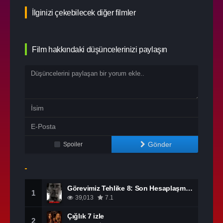
İlginizi çekebilecek diğer filmler
Film hakkındaki düşüncelerinizi paylaşın
Gönder
Spoiler
Görevimiz Tehlike 8: Son Hesaplaşma izle
1
39,013
7.1
Çığlık 7 izle
2