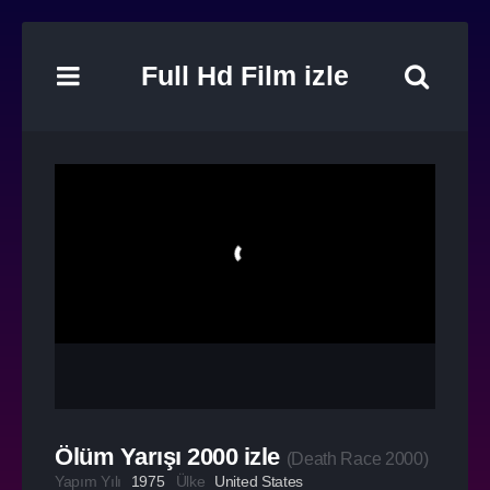
Full Hd Film izle
Ölüm Yarışı 2000 izle
(
Death Race 2000
)
Yapım Yılı
1975
Ülke
United States