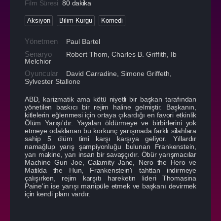
Film Süresi
80 dakika
Aksiyon
Bilim Kurgu
Komedi
Yönetmen
Paul Bartel
Senaryo
Robert Thom, Charles B. Griffith, Ib
Melchior
Oyuncular
David Carradine
,
Simone Griffeth
,
Sylvester Stallone
ABD, karizmatik ama kötü niyetli bir başkan tarafından
yönetilen baskıcı bir rejim haline gelmiştir. Başkanın,
kitlelerin eğlenmesi için ortaya çıkardığı en favori etkinlik
Ölüm Yarışı'dır. Yayaları öldürmeye ve birbirlerini yok
etmeye odaklanan bu korkunç yarışmada farklı silahlara
sahip 5 ölüm timi karşı karşıya geliyor. Yıllardır
namağlup yarış şampiyonluğu bulunan Frankenstein,
yarı makine, yarı insan bir savaşçıdır. Öbür yarışmacılar
Machine Gun Joe, Calamity Jane, Nero the Hero ve
Matilda the Hun, Frankenstein'ı tahttan indirmeye
çalışırken, rejim karşıtı hareketin lideri Thomasina
Paine'in ise yarışı manipüle etmek ve başkanı devirmek
için kendi planı vardır.