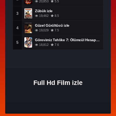
20,853
5.5
Zübük izle
3
19,462
8.5
Güzel Gürültücü izle
4
19,029
7.5
Görevimiz Tehlike 7: Ölümcül Hesaplaşma Bölüm 1 izle
5
18,812
7.6
Full Hd Film izle