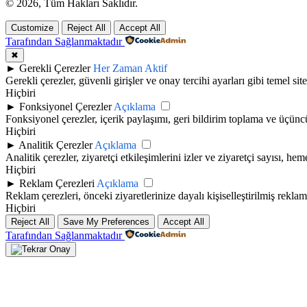
© 2026, Tüm Hakları Saklıdır.
Customize
Reject All
Accept All
Tarafından Sağlanmaktadır
✖
►
Gerekli Çerezler
Her Zaman Aktif
Gerekli çerezler, güvenli girişler ve onay tercihi ayarları gibi temel site 
Hiçbiri
►
Fonksiyonel Çerezler
Açıklama
Fonksiyonel çerezler, içerik paylaşımı, geri bildirim toplama ve üçüncü t
Hiçbiri
►
Analitik Çerezler
Açıklama
Analitik çerezler, ziyaretçi etkileşimlerini izler ve ziyaretçi sayısı, h
Hiçbiri
►
Reklam Çerezleri
Açıklama
Reklam çerezleri, önceki ziyaretlerinize dayalı kişiselleştirilmiş rekla
Hiçbiri
Reject All
Save My Preferences
Accept All
Tarafından Sağlanmaktadır