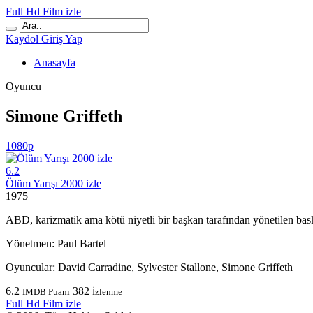
Full Hd Film izle
Kaydol
Giriş Yap
Anasayfa
Oyuncu
Simone Griffeth
1080p
6.2
Ölüm Yarışı 2000 izle
1975
ABD, karizmatik ama kötü niyetli bir başkan tarafından yönetilen baskıc
Yönetmen:
Paul Bartel
Oyuncular:
David Carradine, Sylvester Stallone, Simone Griffeth
6.2
382
IMDB Puanı
İzlenme
Full Hd Film izle