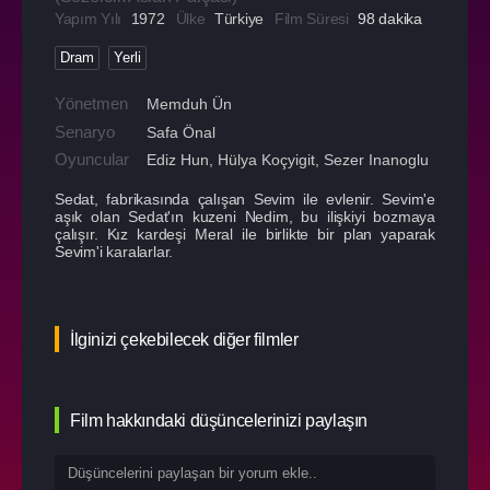
Yapım Yılı
1972
Ülke
Türkiye
Film Süresi
98 dakika
Dram
Yerli
Yönetmen
Memduh Ün
Senaryo
Safa Önal
Oyuncular
Ediz Hun
,
Hülya Koçyigit
,
Sezer Inanoglu
Sedat, fabrikasında çalışan Sevim ile evlenir. Sevim'e
aşık olan Sedat'ın kuzeni Nedim, bu ilişkiyi bozmaya
çalışır. Kız kardeşi Meral ile birlikte bir plan yaparak
Sevim'i karalarlar.
İlginizi çekebilecek diğer filmler
Film hakkındaki düşüncelerinizi paylaşın