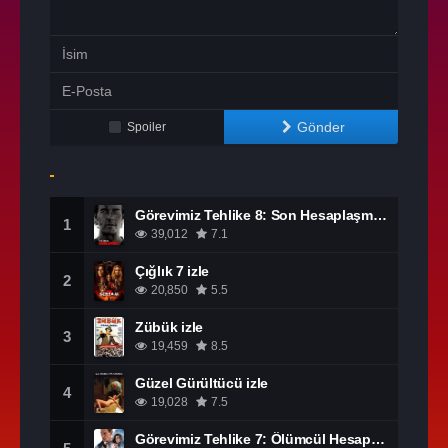
Gönder
Spoiler
Görevimiz Tehlike 8: Son Hesaplaşma izle
1
39,012
7.1
Çığlık 7 izle
2
20,850
5.5
Zübük izle
3
19,459
8.5
Güzel Gürültücü izle
4
19,028
7.5
Görevimiz Tehlike 7: Ölümcül Hesaplaşma Bölüm 1 izle