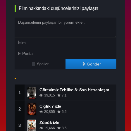
Film hakkındaki düşüncelerinizi paylaşın
Gönder
Spoiler
Görevimiz Tehlike 8: Son Hesaplaşma izle
1
39,015
7.1
Çığlık 7 izle
2
20,855
5.5
Zübük izle
3
19,466
8.5