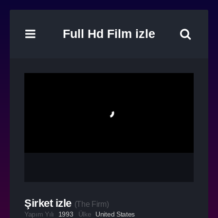
Full Hd Film izle
Şirket izle
(
The Firm
)
Yapım Yılı
1993
Ülke
United States