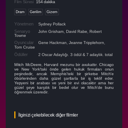
Film Süresi
154 dakika
Dram
Gerilim
Gizem
Yönetmen
Sydney Pollack
Senaryo
John Grisham, David Rabe, Robert
Towne
Oyuncular
Gene Hackman
,
Jeanne Tripplehorn
,
Tom Cruise
Ödüller
2 Oscar Adaylığı. 3 ödül & 7 adaylık. total
Mitch McDeere, Harvard mezunu bir avukattır. Chicago
ve New York'taki önde gelen hukuk firmaları onun
peşindedir, ancak Memphis'teki bir şirketse Mitch'e
öbürlerinden daha güzel şartlarla bir iş teklif eder.
Yepyeni bir arabası ve yeni bir evi olacaktır ama her
güzel şeye karşılık bir bedel olur ve Mitch'de bunu
öğrenmek üzeredir.
İlginizi çekebilecek diğer filmler