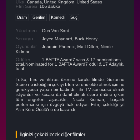
Ülke
Canada
,
United Kingdom
,
United States
Film Süresi
106 dakika
Dram
Gerilim
Komedi
Suç
Yönetmen
Gus Van Sant
Senaryo
Joyce Maynard, Buck Henry
Oyuncular
Joaquin Phoenix
,
Matt Dillon
,
Nicole
Kidman
Ödüller
1 BAFTA Award7 wins & 17 nominations
total.Nominated for 1 BAFTA Award7 ödül & 17 Adaylık.
total
Tutku, hırs ve ihtiras üzerine kurulu filmde, Suzanne
Stone ne istediğini çok iyi bilen ve onu elde etmek için ne
gerekiyorsa yapan bir kadındır. Bir TV sunucusu olmak
istiyordur ve kocası da dahil olmak üzere önüne çıkan
tüm engelleri aşacaktır. Nicola Kidman, başarılı
performansı için övgüyü hak ediyor. Film, çekildiği yıl
Altın Küre Ödülü'nü de kazandı.
İlginizi çekebilecek diğer filmler