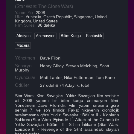
(
Star Wars: The Clone Wars
)
Yapım Yılı
2008
Ülke
Australia
,
Czech Republic
,
Singapore
,
United
Kingdom
,
United States
Film Süresi
98 dakika
Aksiyon
Animasyon
Bilim Kurgu
Fantastik
Macera
Yönetmen
Dave Filoni
Senaryo
Henry Gilroy, Steven Melching, Scott
Murphy
Oyuncular
Matt Lanter
,
Nika Futterman
,
Tom Kane
Ödüller
27 ödül & 74 Adaylık. total
Star Wars: Klon Savaşları, Yıldız Savaşları film serisine
ait 2008 yapımı bir bilim kurgu animasyon filmi.
Yönetmeni Dave Filoni'dir. Film yapım sırasına göre
serinin 7. ve son filmidir. Fakat hikâyenin kronolojik
sıralamasına göre Yıldız Savaşları: Bölüm II - Klonların
Saldırısı (Star Wars: Episode II - Attack of the Clones) ile
Yıldız Savaşları: Bölüm III - Sith'in İntikamı (Star Wars:
Episode III - Revenge of the Sith) arasındaki olayları
konu almakta...