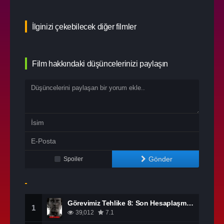
İlginizi çekebilecek diğer filmler
Film hakkındaki düşüncelerinizi paylaşın
Gönder
Spoiler
Görevimiz Tehlike 8: Son Hesaplaşma izle
1
39,012
7.1