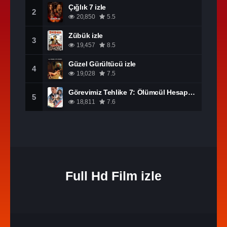
Çığlık 7 izle
2
20,850
5.5
Zübük izle
3
19,457
8.5
Güzel Gürültücü izle
4
19,028
7.5
Görevimiz Tehlike 7: Ölümcül Hesaplaşma Bölüm 1 izle
5
18,811
7.6
Full Hd Film izle