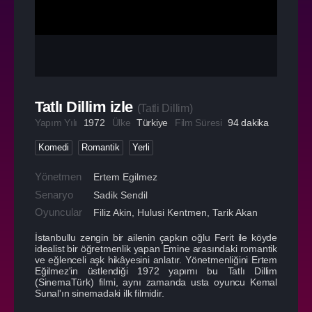
Tatlı Dillim izle
(
Tatli Dillim
)
Yapım Yılı
1972
Ülke
Türkiye
Film Süresi
94 dakika
Komedi
Romantik
Yerli
Yönetmen
Ertem Egilmez
Senaryo
Sadik Sendil
Oyuncular
Filiz Akin
,
Hulusi Kentmen
,
Tarik Akan
İstanbullu zengin bir ailenin çapkın oğlu Ferit ile köyde
idealist bir öğretmenlik yapan Emine arasındaki romantik
ve eğlenceli aşk hikâyesini anlatır. Yönetmenliğini Ertem
Eğilmez'in üstlendiği 1972 yapımı bu Tatlı Dillim
(SinemaTürk) filmi, aynı zamanda usta oyuncu Kemal
Sunal'ın sinemadaki ilk filmidir.