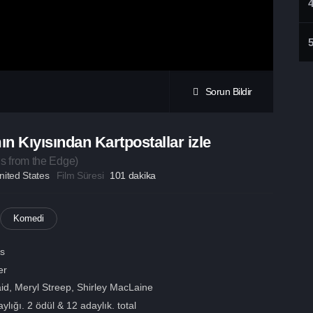
Sorun Bildir
n Kıyısından Kartpostallar izle
s from the Edge
)
nited States
Film Süresi
101 dakika
Komedi
ls
er
id
,
Meryl Streep
,
Shirley MacLaine
lığı. 2 ödül & 12 adaylık. total