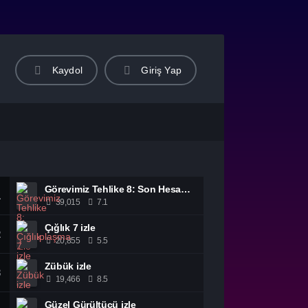
Kaydol
Giriş Yap
Görevimiz Tehlike 8: Son Hesaplaşma izle
1
39,015
7.1
Çığlık 7 izle
2
20,855
5.5
Zübük izle
3
19,466
8.5
Güzel Gürültücü izle