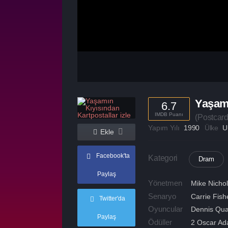
Yaşamı
6.7
IMDB Puanı
(
Postcard
Yapım Yılı
1990
Ülke
U
Ekle
Facebook'ta
Kategori
Dram
Paylaş
Yönetmen
Mike Nicho
Senaryo
Carrie Fish
Twitter'da
Oyuncular
Dennis Qua
Paylaş
Ödüller
2 Oscar Aday