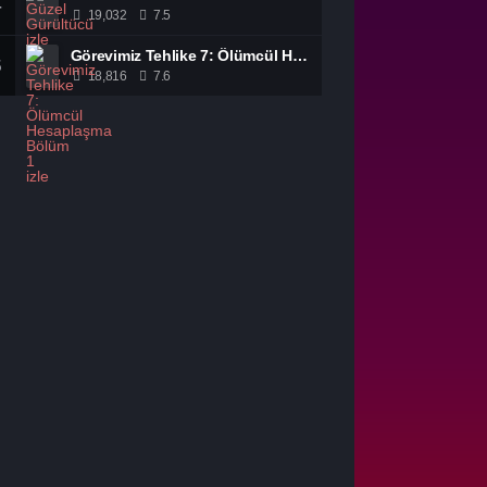
4
19,032
7.5
Görevimiz Tehlike 7: Ölümcül Hesaplaşma Bölüm 1 izle
5
18,816
7.6