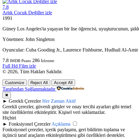
7.8
Artık Çocuk Değiller izle
1991
Güney Los Angeles'ta yaşayan bir lise öğrencisi, uyuşturucunun, şiddet
Yönetmen:
John Singleton
Oyuncular:
Cuba Gooding Jr., Laurence Fishburne, Hudhail Al-Amir
7.8
286
IMDB Puanı
İzlenme
Full Hd Film izle
© 2026, Tüm Hakları Saklıdır.
Customize
Reject All
Accept All
Tarafından Sağlanmaktadır
✖
►
Gerekli Çerezler
Her Zaman Aktif
Gerekli çerezler, güvenli girişler ve onay tercihi ayarları gibi temel
site özelliklerini etkinleştirir. Kişisel veri saklamazlar.
Hiçbiri
►
Fonksiyonel Çerezler
Açıklama
Fonksiyonel çerezler, içerik paylaşımı, geri bildirim toplama ve
üçüncü taraf araçların etkinleştirilmesi gibi özellikleri destekler.