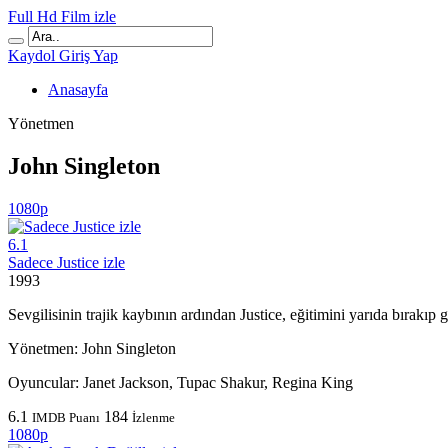
Full Hd Film izle
Kaydol
Giriş Yap
Anasayfa
Yönetmen
John Singleton
1080p
6.1
Sadece Justice izle
1993
Sevgilisinin trajik kaybının ardından Justice, eğitimini yarıda bırakıp 
Yönetmen:
John Singleton
Oyuncular:
Janet Jackson, Tupac Shakur, Regina King
6.1
184
IMDB Puanı
İzlenme
1080p