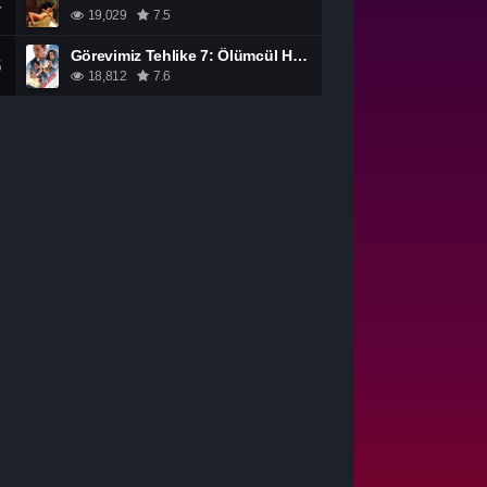
4
19,029
7.5
Görevimiz Tehlike 7: Ölümcül Hesaplaşma Bölüm 1 izle
5
18,812
7.6