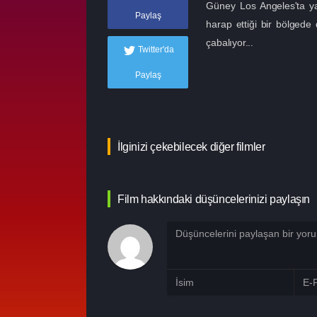
Güney Los Angeles'ta yaş
Paylaş
harap ettiği bir bölged
çabalıyor...
Twitter'da
Paylaş
İlginizi çekebilecek diğer filmler
Film hakkındaki düşüncelerinizi paylaşın