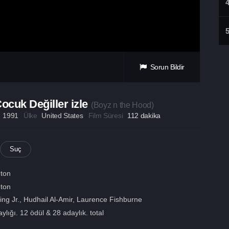
Sorun Bildir
Çocuk Değiller izle
(
Boyz n the Hood
)
ı
1991
Ülke
United States
Film Süresi
112 dakika
Suç
eton
eton
ng Jr.
,
Hudhail Al-Amir
,
Laurence Fishburne
lığı. 12 ödül & 28 adaylık. total