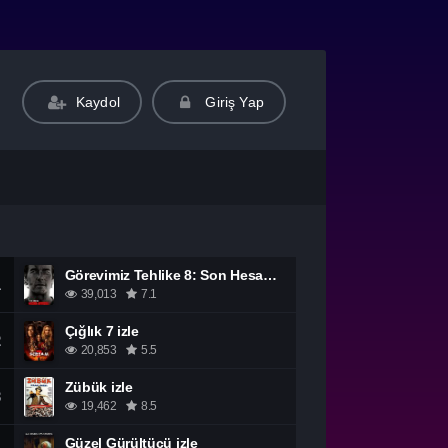
Kaydol
Giriş Yap
Görevimiz Tehlike 8: Son Hesaplaşma izle
1
39,013
7.1
Çığlık 7 izle
2
20,853
5.5
Zübük izle
3
19,462
8.5
Güzel Gürültücü izle