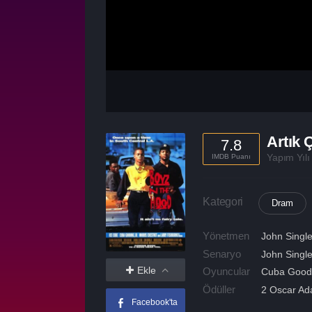
Artık 
7.8
Yapım Yıl
IMDB Puanı
Kategori
Dram
Yönetmen
John Singl
Senaryo
John Singl
Ekle
Oyuncular
Cuba Goodi
Ödüller
2 Oscar Aday
Facebook'ta